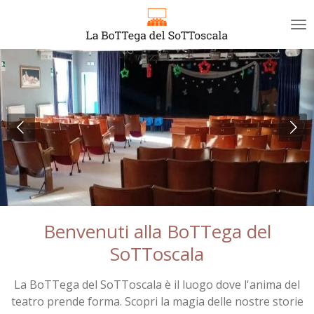
Vai
al
contenuto
principale
Benvenuti alla BoTTega del
SoTToscala
La BoTTega del SoTToscala è il luogo dove l'anima del
teatro prende forma. Scopri la magia delle nostre storie