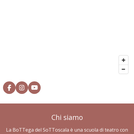
F
I
Y
a
n
o
c
s
u
e
t
T
b
a
u
Chi siamo
o
g
b
o
r
e
k
a
La BoTTega del SoTToscala è una scuola di teatro con